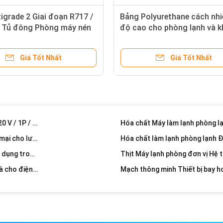
 song song
igrade 2 Giai đoạn R717 /
Bảng Polyurethane cách nhi
ạnh 400hp
 Tủ đông Phòng máy nén
độ cao cho phòng lạnh và 
GEA Bock 20hp * 6 Bộ phận làm lạnh phòng lạnh đối ứng để giữ hạt tươi
 vít Kobelco
lạnh
Xử lý hạt giống Đơn vị ngưng tụ thương mại Làm mát bằng không khí 50hp * 5 R404a
Giá Tốt Nhất
Giá Tốt Nhất
Máy làm lạnh phòng máy lạnh Đơn vị 100HP - Công suất lạnh 600HP
Đơn vị làm lạnh nhỏ Đơn vị ngưn
Máy nén khí lạnh chuyên nghiệp Ice Rink Đơn vị ngưng tụ nhiệt độ 50oC
Tủ đông hóa chất Đơn vị máy nén khí lạnh Thích hợp cho các chất làm lạnh khác nhau
Bộ xử lý không khí Pharacy cho điện lạnh hóa chất 220 V / 1P / 60Hz
Đơn vị điện lạnh Monoblock Đơn vị ngưng tụ thương mại cho lưu trữ hóa chất
Đơn vị máy nén phòng lạnh 220v / 1P / 60Hz được sử dụng trong máy làm lạnh thịt
Đơn vị làm lạnh Monoblock Đơn vị ngưng tụ trong nhà cho điện lạnh thịt
Đơn vị làm lạnh thương mại Đơn vị ngưng tụ không khí Piston Loại đầy đủ
Thiết bị ngưng tụ làm mát thịt R22 Thiết bị ngưng tụ từ xa chuyên nghiệp
Bộ phận máy nén phòng lạnh Pharacy Bộ điều khiển PLC cho thịt đông lạnh nhanh
Đơn vị máy nén khí phòng lạnh chuyên nghiệp được sử dụng trong điều trị sản xuất thịt
Máy làm lạnh phòng đông lạnh B