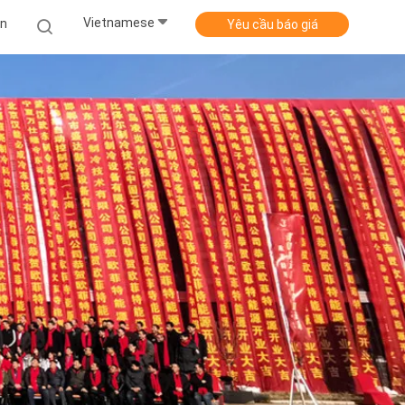
Vietnamese
Án
Yêu cầu báo giá