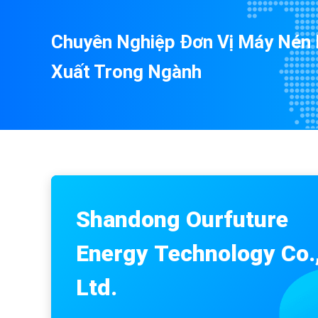
Chuyên Nghiệp Đơn Vị Máy Nén
Thịt bò phòng lạnh R404a Bitzer loại vít máy nén so
Xuất Trong Ngành
Thịt bò tươi Giữ lạnh Phòng máy nén Đơn vị Máy nén
Phòng lạnh Phòng lạnh Anbell Cà rốt làm lạnh Kho l
Shandong Ourfuture
Energy Technology Co.
Ltd.