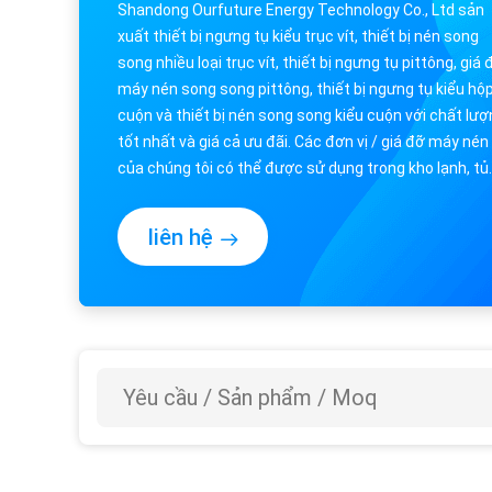
Shandong Ourfuture Energy Technology Co., Ltd sản
xuất thiết bị ngưng tụ kiểu trục vít, thiết bị nén song
song nhiều loại trục vít, thiết bị ngưng tụ pittông, giá 
máy nén song song pittông, thiết bị ngưng tụ kiểu hộ
cuộn và thiết bị nén song song kiểu cuộn với chất lư
tốt nhất và giá cả ưu đãi. Các đơn vị / giá đỡ máy nén
của chúng tôi có thể được sử dụng trong kho lạnh, tủ
đông lạnh, hầm đ...
liên hệ