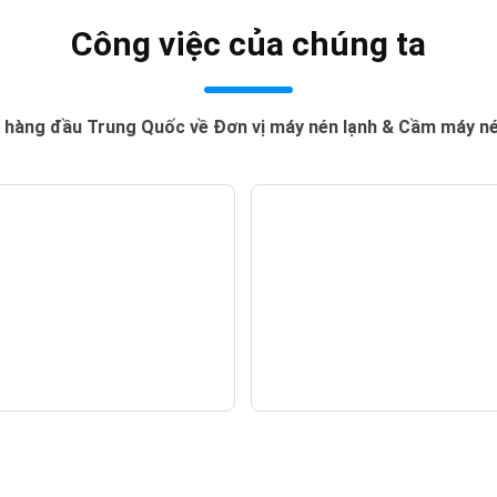
Công việc của chúng ta
 hàng đầu Trung Quốc về Đơn vị máy nén lạnh & Cầm máy nén
 ngưng làm mát bay
Khóa đào tạo với
hơi
Refcomp
— Tin tức —
— Tin tức —