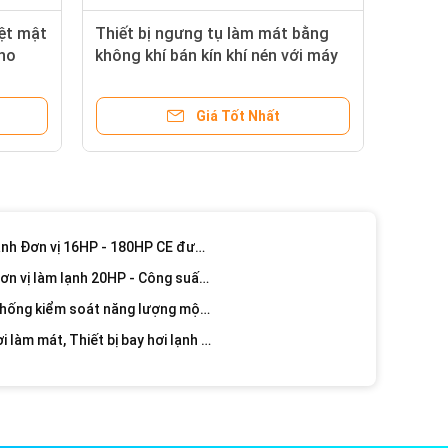
Phòng lạnh Thiết bị bay hơi Đơn vị Máy nén lạnh Máy làm mát nước CE CCC QS
ệt mật
Thiết bị ngưng tụ làm mát bằng
Giá đỡ máy nén trục vít song song R404a Hanbell để bảo quản thực phẩm đông lạnh
kho
không khí bán kín khí nén với máy
40hp * 5 R404a GEA Bock Thương hiệu Máy nén khí phòng lạnh Đơn vị sản xuất hạt giống
nén Pittông
Máy nén pittông thương hiệu 15hp R404a Bitzer Đơn vị CDU 380V / 3P / 50Hz
Giá Tốt Nhất
g tụ Cấu hình tùy chọn Tùy chỉnh
-35 Độ Máy nén khí phòng lạnh Loại vít làm mát bằng nước CE được phê duyệt
Giá đỡ máy nén khí song song R404a Bitzer cho phòng lạnh hóa chất
Hóa chất Máy làm lạnh phòng lạnh Đơn vị 16HP - 180HP CE được phê duyệt
Hóa chất làm lạnh phòng lạnh Đơn vị làm lạnh 20HP - Công suất 350HP
Thịt Máy lạnh phòng đơn vị Hệ thống kiểm soát năng lượng một giai đoạn
Mạch thông minh Thiết bị bay hơi làm mát, Thiết bị bay hơi lạnh cho sản xuất thịt
Quạt hướng trục có độ ồn thấp Thiết bị bay hơi phòng lạnh với chứng chỉ UL cho logistic chuỗi lạnh
Tủ đông sử dụng Thiết bị bay hơi làm mát cho hệ thống Freon, CO2 và Amoniac
Thiết bị bay hơi CO2 chống ăn mòn cho hầm tủ đông và hệ thống cấp đông khác
last -30 - 50oC Nhiệt độ bay hơi