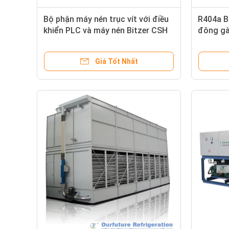
Bộ phận máy nén trục vít với điều
R404a B
khiển PLC và máy nén Bitzer CSH
đông gà
cho kho lạnh R407C 2 ℃
Giá Tốt Nhất