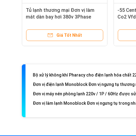
Thịt bò tươi Giữ lạnh Phòng máy nén Đơn vị Máy nén
Tủ lạnh thương mại Đơn vị làm
-55 Cent
Phòng lạnh Phòng lạnh Anbell Cà rốt làm lạnh Kho l
mát dàn bay hơi 380v 3Phase
Co2 Vfd
50Hz Với Danfoss, Siemens
khí trục
Giá Tốt Nhất