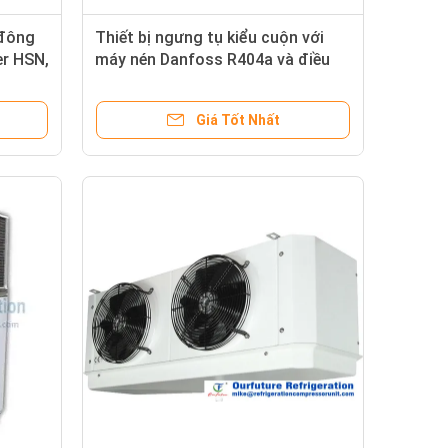
 đông
Thiết bị ngưng tụ kiểu cuộn với
er HSN,
máy nén Danfoss R404a và điều
khiển PLC cho kho lạnh
Giá Tốt Nhất