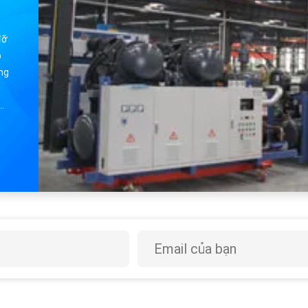
đỡ
p
ợng