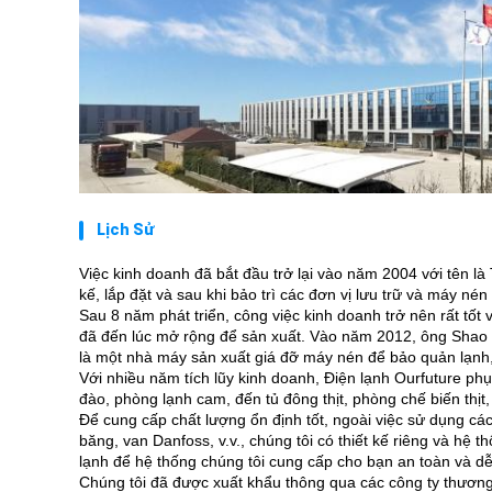
Lịch Sử
Việc kinh doanh đã bắt đầu trở lại vào năm 2004 với tên là 
kế, lắp đặt và sau khi bảo trì các đơn vị lưu trữ và máy nén
Sau 8 năm phát triển, công việc kinh doanh trở nên rất tốt v
đã đến lúc mở rộng để sản xuất.
Vào năm 2012, ông Shao đ
là một nhà máy sản xuất giá đỡ máy nén để bảo quản lạnh,
Với nhiều năm tích lũy kinh doanh, Điện lạnh Ourfuture ph
đào, phòng lạnh cam, đến tủ đông thịt, phòng chế biến thịt
Để cung cấp chất lượng ổn định tốt, ngoài việc sử dụng c
băng, van Danfoss, v.v., chúng tôi có thiết kế riêng và hệ t
lạnh để hệ thống chúng tôi cung cấp cho bạn an toàn và dễ
Chúng tôi đã được xuất khẩu thông qua các công ty thương 