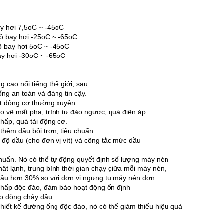
ay hơi 7,5oC ~ -45oC
độ bay hơi -25oC ~ -65oC
độ bay hơi 5oC ~ -45oC
bay hơi -30oC ~ -65oC
g cao nổi tiếng thế giới, sau
ng an toàn và đáng tin cậy.
tắt động cơ thường xuyên.
 vệ mất pha, trình tự đảo ngược, quá điện áp
thấp, quá tải động cơ.
thêm dầu bôi trơn, tiêu chuẩn
t độ dầu (cho đơn vị vít) và công tắc mức dầu
huẩn.
Nó có thể tự động quyết định số lượng máy nén
ất lạnh, trung bình thời gian chạy giữa mỗi máy nén,
lâu hơn 30% so với đơn vị ngưng tụ máy nén đơn.
 thấp độc đáo, đảm bảo hoạt động ổn định
áo dòng chảy dầu.
 thiết kế đường ống độc đáo, nó có thể giảm thiểu hiệu quả