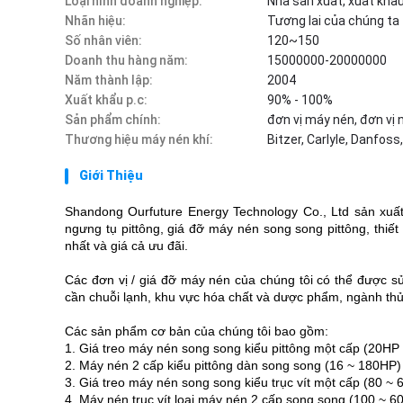
Loại hình doanh nghiệp:
Nhà sản xuất, xuất khẩ
Nhãn hiệu:
Tương lai của chúng ta
Số nhân viên:
120~150
Doanh thu hàng năm:
15000000-20000000
Năm thành lập:
2004
Xuất khẩu p.c:
90% - 100%
Sản phẩm chính:
đơn vị máy nén, đơn vị 
Thương hiệu máy nén khí:
Bitzer, Carlyle, Danfos
Giới Thiệu
Shandong Ourfuture Energy Technology Co., Ltd sản xuất thi
ngưng tụ pittông, giá đỡ máy nén song song pittông, thiết
nhất và giá cả ưu đãi.
Các đơn vị / giá đỡ máy nén của chúng tôi có thể được sử
cần chuỗi lạnh, khu vực hóa chất và dược phẩm, ngành thủ
Các sản phẩm cơ bản của chúng tôi bao gồm:
1. Giá treo máy nén song song kiểu pittông một cấp (20HP
2. Máy nén 2 cấp kiểu pittông dàn song song (16 ~ 180HP)
3. Giá treo máy nén song song kiểu trục vít một cấp (80 ~
4. Máy nén trục vít loại máy nén 2 cấp song song (100 ~ 