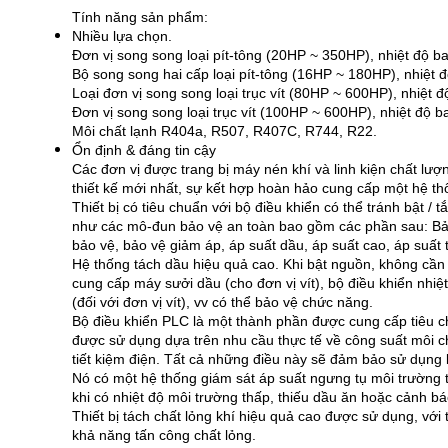
Tính năng sản phẩm:
Nhiều lựa chọn.
Đơn vị song song loại pít-tông (20HP ~ 350HP), nhiệt độ b
Bộ song song hai cấp loại pít-tông (16HP ~ 180HP), nhiệt 
Loại đơn vị song song loại trục vít (80HP ~ 600HP), nhiệt 
Đơn vị song song loại trục vít (100HP ~ 600HP), nhiệt độ 
Môi chất lạnh R404a, R507, R407C, R744, R22.
Ổn định & đáng tin cậy
Các đơn vị được trang bị máy nén khí và linh kiện chất lượn
thiết kế mới nhất, sự kết hợp hoàn hảo cung cấp một hệ thố
Thiết bị có tiêu chuẩn với bộ điều khiển có thể tránh bật / 
như các mô-đun bảo vệ an toàn bao gồm các phần sau: Bảo
bảo vệ, bảo vệ giảm áp, áp suất dầu, áp suất cao, áp suất 
Hệ thống tách dầu hiệu quả cao.
Khi bật nguồn, không cần 
cung cấp máy sưởi dầu (cho đơn vị vít), bộ điều khiển nhiệ
(đối với đơn vị vít), vv có thể bảo vệ chức năng.
Bộ điều khiển PLC là một thành phần được cung cấp tiêu c
được sử dụng dựa trên nhu cầu thực tế về công suất môi ch
tiết kiệm điện.
Tất cả những điều này sẽ đảm bảo sử dụng 
Nó có một hệ thống giám sát áp suất ngưng tụ môi trường
khi có nhiệt độ môi trường thấp, thiếu dầu ăn hoặc cảnh b
Thiết bị tách chất lỏng khí hiệu quả cao được sử dụng, với
khả năng tấn công chất lỏng.