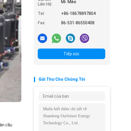
Mr. Mike
Liên Hệ:
Tel:
+86-18678897804
Fax:
86-531-86550408
Tiếp xúc
Gửi Thư Cho Chúng Tôi
oàn cầu