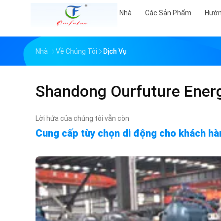
Nhà
Các Sản Phẩm
Hướn
Nhà
Về Chúng Tôi
Dịch Vụ
Shandong Ourfuture Energ
Lời hứa của chúng tôi vẫn còn
Cung cấp tùy chọn di động cho khách hà