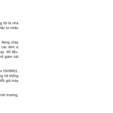
g tôi là nhà
tắc tơ nhãn
n đang chạy
 các đơn vị
y, dữ liệu,
hể giám sát
ẩn ISO9001:
ng hệ thống
Mỗi giá máy
 môi trường,