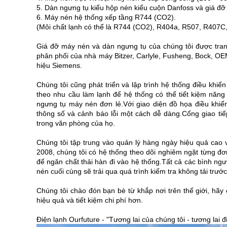
5. Dàn ngưng tụ kiểu hộp nén kiểu cuộn Danfoss và giá đ
6. Máy nén hệ thống xếp tầng R744 (CO2).
(Môi chất lạnh có thể là R744 (CO2), R404a, R507, R407C, 
Giá đỡ máy nén và dàn ngưng tụ của chúng tôi được trang b
phân phối của nhà máy Bitzer, Carlyle, Fusheng, Bock, OE
hiệu Siemens.
Chúng tôi cũng phát triển và lập trình hệ thống điều khi
theo nhu cầu làm lạnh để hệ thống có thể tiết kiệm năn
ngưng tụ máy nén đơn lẻ.Với giao diện đồ họa điều khiển 
thông số và cảnh báo lỗi một cách dễ dàng.Cổng giao ti
trong văn phòng của họ.
Chúng tôi tập trung vào quản lý hàng ngày hiệu quả cao
2008, chúng tôi có hệ thống theo dõi nghiêm ngặt từng đơ
để ngăn chất thải hàn đi vào hệ thống.Tất cả các bình ng
nén cuối cùng sẽ trải qua quá trình kiểm tra không tải trước
Chúng tôi chào đón bạn bè từ khắp nơi trên thế giới, hãy 
hiệu quả và tiết kiệm chi phí hơn.
Điện lạnh Ourfuture - "Tương lai của chúng tôi - tương lai đ