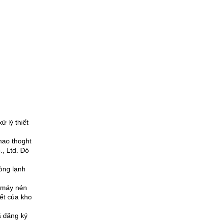
ử lý thiết
ao thoght
, Ltd. Đó
hòng lạnh
, máy nén
iết của kho
ã đăng ký