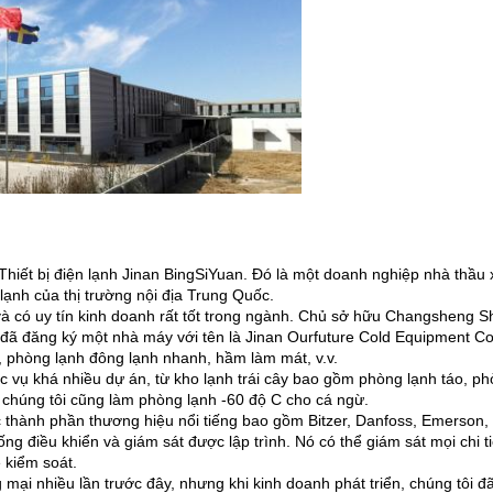
Thiết bị điện lạnh Jinan BingSiYuan.
Đó là một doanh nghiệp nhà thầu x
 lạnh của thị trường nội địa Trung Quốc.
à có uy tín kinh doanh rất tốt trong ngành.
Chủ sở hữu
Changsheng Sh
ã đăng ký một nhà máy với tên là Jinan Ourfuture Cold Equipment Co.
 phòng lạnh đông lạnh nhanh, hầm làm mát, v.v.
ục vụ khá nhiều dự án, từ kho lạnh trái cây bao gồm phòng lạnh táo, p
, chúng tôi cũng làm phòng lạnh -60 độ C cho cá ngừ.
ác thành phần thương hiệu nổi tiếng bao gồm Bitzer, Danfoss, Emerson
hống điều khiển và giám sát được lập trình.
Nó có thể giám sát mọi chi t
 kiểm soát.
mại nhiều lần trước đây, nhưng khi kinh doanh phát triển, chúng tôi đ