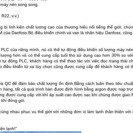
ỡ máy nén song song.
R22, v.v.)
ị linh kiện chất lượng cao của thương hiệu nổi tiếng thế giới, chún
M của Danfoss.Bộ điều khiển chính và van là nhãn hiệu Danfoss, công 
ển PLC của riêng mình, nó có thể tự động điều khiển số lượng máy né
g lượng hơn và có thể cung cấp tuổi thọ sử dụng cao hơn 30% so với
tự động PLC, khách hàng có thể thao tác với việc đọc trạng thái chạ
ếp điều khiển từ xa tùy chọn cũng được cung cấp để khách hàng có t
 và QC để đảm bảo chất lượng ổn định.Bằng cách tuân theo tiêu chu
n hàng, tất cả quá trình hàn được định hình bằng argon được nạp tro
ưng được cung cấp với khí áp suất cao được sạc khi chúng được giao.
 khi đóng gói.
cùng nhau phục vụ thế giới với những đơn vị làm lạnh thân thiện với
iện lạnh!"