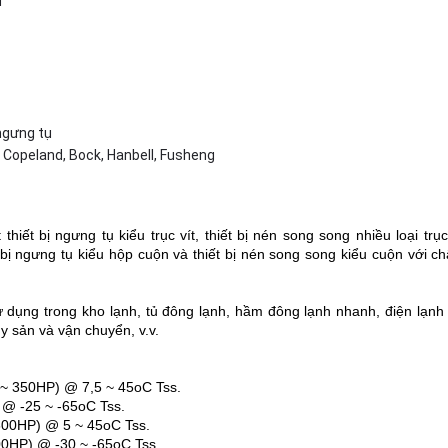
u
ngưng tụ
s, Copeland, Bock, Hanbell, Fusheng
ết bị ngưng tụ kiểu trục vít, thiết bị nén song song nhiều loại trục v
 bị ngưng tụ kiểu hộp cuộn và thiết bị nén song song kiểu cuộn với ch
 dụng trong kho lạnh, tủ đông lạnh, hầm đông lạnh nhanh, điện lạnh 
y sản và vận chuyển, v.v.
 ~ 350HP) @ 7,5 ~ 45oC Tss.
 @ -25 ~ -65oC Tss.
 600HP) @ 5 ~ 45oC Tss.
600HP) @ -30 ~ -65oC Tss.