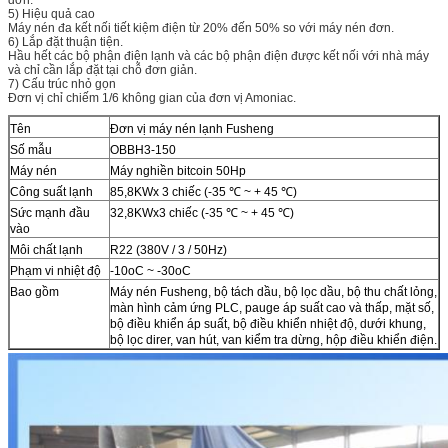
đơn.
5) Hiệu quả cao
Máy nén đa kết nối tiết kiệm điện từ 20% đến 50% so với máy nén đơn.
6) Lắp đặt thuận tiện.
Hầu hết các bộ phận điện lạnh và các bộ phận điện được kết nối với nhà máy
và chỉ cần lắp đặt tại chỗ đơn giản.
7) Cấu trúc nhỏ gọn
Đơn vị chỉ chiếm 1/6 không gian của đơn vị Amoniac.
Tên
Đơn vị máy nén lạnh Fusheng
Số mẫu
OBBH3-150
Máy nén
Máy nghiền bitcoin 50Hp
Công suất lạnh
85,8KWx 3 chiếc (-35 ℃ ~ + 45 ℃)
Sức mạnh đầu
32,8KWx3 chiếc (-35 ℃ ~ + 45 ℃)
vào
Môi chất lạnh
R22 (380V / 3 / 50Hz)
Phạm vi nhiệt độ
-10oC ~ -30oC
Bao gồm
Máy nén Fusheng, bộ tách dầu, bộ lọc dầu, bộ thu chất lỏng,
màn hình cảm ứng PLC, pauge áp suất cao và thấp, mặt số,
bộ điều khiển áp suất, bộ điều khiển nhiệt độ, dưới khung,
bộ lọc direr, van hút, van kiểm tra dừng, hộp điều khiển điện.