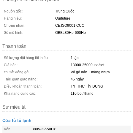
Nguồn gốc:
Trung Quốc
Hàng hiệu:
Ourfuture
Chứng nhận:
CE,ISO9001,CCC
Số mô hình:
OBBL80Hp-600Hp
Thanh toán
Số lượng đặt hàng tối thiểu:
1 tập
Giá bán:
13000-25000usd/set
chi tiết đóng gói:
Vỏ gỗ dán + màng nhựa
Thời gian giao hàng:
45 ngày
Điều khoản thanh toán:
T/T, THƯ TÍN DỤNG
Khả năng cung cấp:
110 bộ / tháng
Sự miêu tả
Cửa tủ tủ lạnh
Vôn:
380V-3P-50Hz