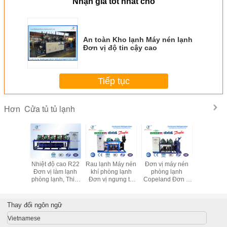
Nhận giá tốt nhất cho
An toàn Kho lạnh Máy nén lạnh
Đơn vị độ tin cậy cao
Tiếp tục
Cửa tủ tủ lạnh
Hơn
n song
Nhiệt độ cao R22
Rau lạnh Máy nén
Đơn vị máy nén
Đơn vị m
Blast
Đơn vị làm lạnh
khí phòng lạnh
phòng lạnh
khí trục vít
 380V 3P
phòng lạnh, Thiết
Đơn vị ngưng tụ
Copeland Đơn vị
đơn vị ng
 đầu nối
bị ngưng tụ song
thương mại
làm lạnh cho
thương mạ
ất lỏng
song
phòng lạnh
Freez
Thay đổi ngôn ngữ
Vietnamese