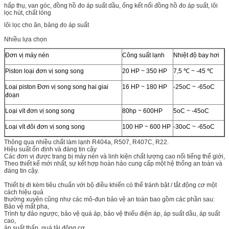
hấp thụ, van góc, đồng hồ đo áp suất dầu, ống kết nối đồng hồ đo áp suất, lõi
lọc hút, chất lỏng
lõi lọc cho ăn, bảng đo áp suất
Nhiều lựa chọn
Đơn vị máy nén
Công suất lạnh
Nhiệt độ bay hơi
Piston loại đơn vị song song
20 HP ~ 350 HP
7,5 ℃ ~ -45 ℃
Loại piston Đơn vị song song hai giai
16 HP ~ 180 HP
-25oC ~ -65oC
đoạn
Loại vít đơn vị song song
80hp ~ 600HP
5oC ~ -45oC
Loại vít đôi đơn vị song song
100 HP ~ 600 HP
-30oC ~ -65oC
Thông qua nhiều chất làm lạnh R404a, R507, R407C, R22.
Hiệu suất ổn định và đáng tin cậy
Các đơn vị được trang bị máy nén và linh kiện chất lượng cao nổi tiếng thế giới,
Theo thiết kế mới nhất, sự kết hợp hoàn hảo cung cấp một hệ thống an toàn và
đáng tin cậy.
Thiết bị đi kèm tiêu chuẩn với bộ điều khiển có thể tránh bật / tắt động cơ một
cách hiệu quả
thường xuyên cũng như các mô-đun bảo vệ an toàn bao gồm các phần sau:
Bảo vệ mất pha,
Trình tự đảo ngược, bảo vệ quá áp, bảo vệ thiếu điện áp, áp suất dầu, áp suất
cao,
áp suất thấp, quá tải động cơ.