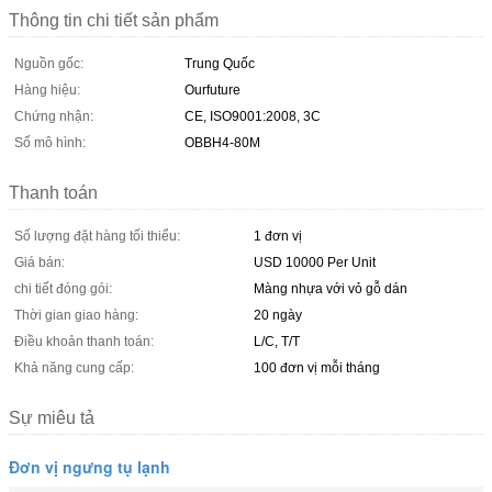
Thông tin chi tiết sản phẩm
Nguồn gốc:
Trung Quốc
Hàng hiệu:
Ourfuture
Chứng nhận:
CE, ISO9001:2008, 3C
Số mô hình:
OBBH4-80M
Thanh toán
Số lượng đặt hàng tối thiểu:
1 đơn vị
Giá bán:
USD 10000 Per Unit
chi tiết đóng gói:
Màng nhựa với vỏ gỗ dán
Thời gian giao hàng:
20 ngày
Điều khoản thanh toán:
L/C, T/T
Khả năng cung cấp:
100 đơn vị mỗi tháng
Sự miêu tả
Đơn vị ngưng tụ lạnh