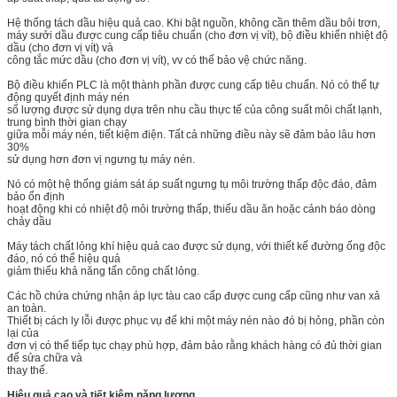
Hệ thống tách dầu hiệu quả cao. Khi bật nguồn, không cần thêm dầu bôi trơn,
máy sưởi dầu được cung cấp tiêu chuẩn (cho đơn vị vít), bộ điều khiển nhiệt độ
dầu (cho đơn vị vít) và
công tắc mức dầu (cho đơn vị vít), vv có thể bảo vệ chức năng.
Bộ điều khiển PLC là một thành phần được cung cấp tiêu chuẩn. Nó có thể tự
động quyết định máy nén
số lượng được sử dụng dựa trên nhu cầu thực tế của công suất môi chất lạnh,
trung bình thời gian chạy
giữa mỗi máy nén, tiết kiệm điện. Tất cả những điều này sẽ đảm bảo lâu hơn
30%
sử dụng hơn đơn vị ngưng tụ máy nén.
Nó có một hệ thống giám sát áp suất ngưng tụ môi trường thấp độc đáo, đảm
bảo ổn định
hoạt động khi có nhiệt độ môi trường thấp, thiếu dầu ăn hoặc cảnh báo dòng
chảy dầu
Máy tách chất lỏng khí hiệu quả cao được sử dụng, với thiết kế đường ống độc
đáo, nó có thể hiệu quả
giảm thiểu khả năng tấn công chất lỏng.
Các hồ chứa chứng nhận áp lực tàu cao cấp được cung cấp cũng như van xả
an toàn.
Thiết bị cách ly lỗi được phục vụ để khi một máy nén nào đó bị hỏng, phần còn
lại của
đơn vị có thể tiếp tục chạy phù hợp, đảm bảo rằng khách hàng có đủ thời gian
để sửa chữa và
thay thế.
Hiệu quả cao và tiết kiệm năng lượng