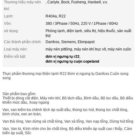
Thương hiệu máy nén
, Carlyle, Bock, Fusheng, Hanbell, v.v.
khí:
Lạnh:
R404a, R22
Vôn:
380 / 3Phase / 50Hz, 220 V / 1Phase / 60Hz
sử dụng:
Phòng lạnh, điện lạnh, siêu thị, hiệu thuốc, sản xuất
thịt
Các thành phần chính:
Danfoss, Siemens, Ebmpapst
Loại máy nén:
máy nén pittông, máy nén khí trục vít, máy nén cuộn
đơn vị ngưng tụ r22
Điểm nổi bật:
,
đơn vị ngưng tụ cuộn copeland
Thực phẩm thương mại Điện lạnh R22 Đơn vị ngưng tụ Danfoss Cuộn song
song
Sản phẩm bao gồm:
Thiết bị đóng cắt điện, Máy nén khí, Bộ tách dầu, Bình dầu, Bộ lọc dầu, Bộ điều
khiển mức dầu, Xoay ngang
Van, van kiểm tra chênh lệch áp suất dầu, thùng lọc hút, thùng lọc chất lỏng,
bình chứa, van an toàn,
Van thả lỏng, Van dừng xả chất lỏng, Van xả tổng, Van nạp tổng, Dừng hút tổng
Van, Van bi, Kính nhìn cho ăn chất lỏng, Bộ điều khiển áp suất cao / thấp, Cảm
biến áp suất, Sốc