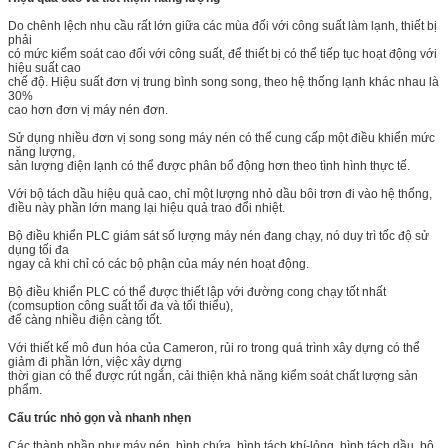
Do chênh lệch nhu cầu rất lớn giữa các mùa đối với công suất làm lạnh, thiết bị
phải
có mức kiểm soát cao đối với công suất, để thiết bị có thể tiếp tục hoạt động với
hiệu suất cao
chế độ. Hiệu suất đơn vị trung bình song song, theo hệ thống lạnh khác nhau là
30%
cao hơn đơn vị máy nén đơn.
Sử dụng nhiều đơn vị song song máy nén có thể cung cấp một điều khiển mức
năng lượng,
sản lượng điện lạnh có thể được phân bổ động hơn theo tình hình thực tế.
Với bộ tách dầu hiệu quả cao, chỉ một lượng nhỏ dầu bôi trơn đi vào hệ thống,
điều này phần lớn mang lại hiệu quả trao đổi nhiệt.
Bộ điều khiển PLC giám sát số lượng máy nén đang chạy, nó duy trì tốc độ sử
dụng tối đa
ngay cả khi chỉ có các bộ phận của máy nén hoạt động.
Bộ điều khiển PLC có thể được thiết lập với đường cong chạy tốt nhất
(comsuption công suất tối đa và tối thiểu),
để càng nhiều điện càng tốt.
Với thiết kế mô đun hóa của Cameron, rủi ro trong quá trình xây dựng có thể
giảm đi phần lớn, việc xây dựng
thời gian có thể được rút ngắn, cải thiện khả năng kiểm soát chất lượng sản
phẩm.
Cấu trúc nhỏ gọn và nhanh nhẹn
Các thành phần như máy nén, bình chứa, bình tách khí-lỏng, bình tách dầu, bộ