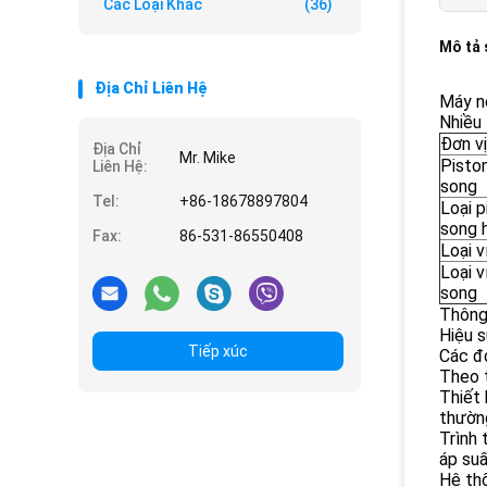
Các Loại Khác
(36)
Mô tả
Địa Chỉ Liên Hệ
Máy né
Nhiều
Đơn v
Địa Chỉ
Mr. Mike
Piston
Liên Hệ:
song
Tel:
+86-18678897804
Loại p
song h
Fax:
86-531-86550408
Loại v
Loại v
song
Thông 
Hiệu s
Tiếp xúc
Các đơ
Theo t
Thiết 
thườn
Trình 
áp suấ
Hệ thố