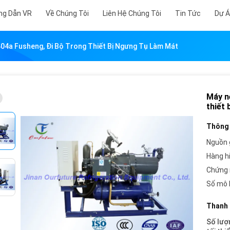
ng Dẫn VR
Về Chúng Tôi
Liên Hệ Chúng Tôi
Tin Tức
Dự 
404a Fusheng, Đi Bộ Trong Thiết Bị Ngưng Tụ Làm Mát
Máy né
thiết 
Thông 
Nguồn 
Hàng h
Chứng 
Số mô 
Thanh 
Số lượ