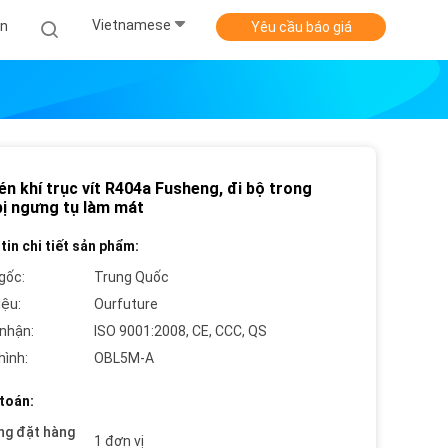
Vietnamese
Án
Yêu cầu báo giá
n khí trục vít R404a Fusheng, đi bộ trong
bị ngưng tụ làm mát
tin chi tiết sản phẩm:
gốc:
Trung Quốc
iệu:
Ourfuture
nhận:
ISO 9001:2008, CE, CCC, QS
hình:
OBL5M-A
toán:
ng đặt hàng
1 đơn vị