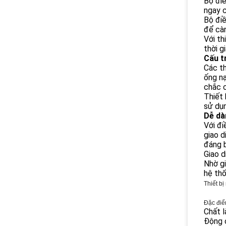
Bộ điề
ngay c
Bộ điề
để càn
Với th
thời g
Cấu t
Các th
ống nạ
chắc c
Thiết 
sử dụn
Dễ dà
Với đi
giao d
đáng b
Giao d
Nhờ gi
hệ thố
Thiết b
Đặc đi
Chất 
Động c