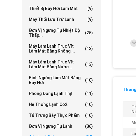
Thiết Bị Bay Hơi Làm Mát
(9)
Máy Thổi Lưu Trữ Lạnh
(9)
Đơn Vị Ngưng Tụ Nhiệt Độ
(25)
Thấp...
Máy Làm Lạnh Trục Vít
(13)
Làm Mát Bằng Không ...
Máy Làm Lạnh Trục Vít
(13)
Làm Mát Bằng Nước...
Bình Ngưng Làm Mát Bằng
(10)
Bay Hơi
Thông 
Phòng Đông Lạnh Thịt
(11)
Hệ Thống Lạnh Co2
(10)
T
Né
Tủ Trưng Bày Thực Phẩm
(10)
Mô
Đơn Vị Ngưng Tụ Lạnh
(36)
Là