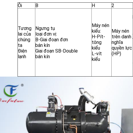
Ôi
B
H
2
Máy nén
Tương
Ngưng tụ
kiểu:
Máy nén
lai của
loại đơn vị:
H-Pít-
trên danh
chúng
B-Giai đoạn đơn
tông
nghĩa
ta
bán kín
kiểu
quyền lực
Điện
Giai đoạn SB-Double
L-vít
(HP)
lạnh
bán kín
kiểu