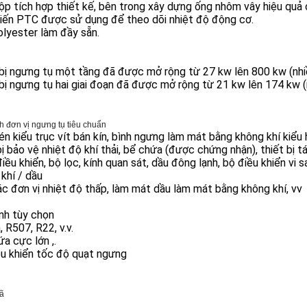
ộp tích hợp thiết kế, bên trong xây dựng ống nhôm vây hiệu quả 
iến PTC được sử dụng để theo dõi nhiệt độ động cơ.
lyester làm đầy sẵn.
bị ngưng tụ một tầng đã được mở rộng từ 27 kw lên 800 kw (nhi
bị ngưng tụ hai giai đoạn đã được mở rộng từ 21 kw lên 174 kw (
h đơn vị ngưng tụ tiêu chuẩn
n kiểu trục vít bán kín, bình ngưng làm mát bằng không khí kiểu 
bị bảo vệ nhiệt độ khí thải, bể chứa (được chứng nhận), thiết bị t
iều khiển, bộ lọc, kính quan sát, dầu đông lạnh, bộ điều khiển vi 
khí / dầu
c đơn vị nhiệt độ thấp, làm mát dầu làm mát bằng không khí, vv
nh tùy chọn
 R507, R22, v.v.
a cực lớn ,.
ều khiển tốc độ quạt ngưng
ã