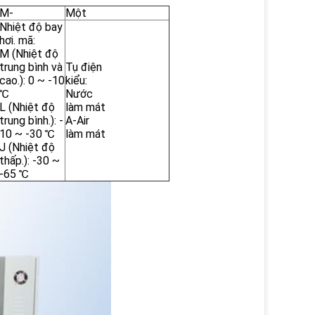
M-
Một
Nhiệt độ bay
hơi. mã:
M (Nhiệt độ
trung bình và
Tụ điện
cao.): 0 ~ -10
kiểu:
℃
Nước
L (Nhiệt độ
làm mát
trung bình.): -
A-Air
10 ~ -30 ℃
làm mát
J (Nhiệt độ
thấp.): -30 ~
-65 ℃