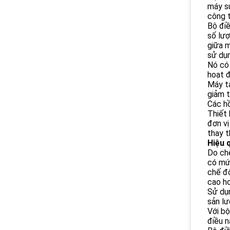
máy sư
công t
Bộ đi
số lượ
giữa m
sử dụn
Nó có
hoạt đ
Máy tá
giảm t
Các h
Thiết 
đơn vị
thay t
Hiệu 
Do chê
có mức
chế độ
cao hơ
Sử dụ
sản lư
Với bộ
điều n