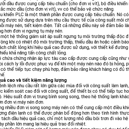
ởi dầu được cung cấp tiêu chuẩn (cho đơn vị vít), bộ điều khiển 
ắc mức dầu (cho đơn vị vít), vv có thể bảo vệ chức năng.
ều khiển PLC là một thành phần được cung cấp tiêu chuẩn. Nó c
ng được sử dụng dựa trên nhu cầu thực tế của công suất môi chất
ỗi máy nén, tiết kiệm điện. Tất cả những điều này sẽ đảm bảo l
g hơn đơn vị ngưng tụ máy nén.
 một hệ thống giám sát áp suất ngưng tụ môi trường thấp độc đ
ộng khi có nhiệt độ môi trường thấp, thiếu dầu ăn hoặc cảnh bá
ch chất lỏng khí hiệu quả cao được sử dụng, với thiết kế đường
hiểu khả năng tấn công chất lỏng.
ồ chứa chứng nhận áp lực tàu cao cấp được cung cấp cũng như v
bị cách ly lỗi được phục vụ để khi một máy nén nào đó bị hỏng, p
 có thể tiếp tục chạy phù hợp, đảm bảo rằng khách hàng có đủ t
hế.
quả cao và tiết kiệm năng lượng
nh lệch nhu cầu rất lớn giữa các mùa đối với công suất làm lạnh, 
 kiểm soát cao đối với công suất, để thiết bị có thể tiếp tục h
. Hiệu suất đơn vị trung bình song song, theo hệ thống lạnh khá
n đơn vị máy nén đơn.
ng nhiều đơn vị song song máy nén có thể cung cấp một điều kh
ợng điện lạnh có thể được phân bổ động hơn theo tình hình thực
 tách dầu hiệu quả cao, chỉ một lượng nhỏ dầu bôi trơn đi vào hệ
ày phần lớn mang lại hiệu quả trao đổi nhiệt.