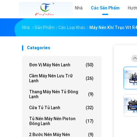
Nhà
Các Sản Phẩm
Hướ
Nhà
Sản Phẩm
Các Loại Khác
Máy Nén Khí Trục Vít R
Catagories
Đơn Vị Máy Nén Lạnh
(50)
Cầm Máy Nén Lưu Trữ
(26)
Lạnh
Thang Máy Nén Tủ Đông
(9)
Lạnh
Cửa Tủ Tủ Lạnh
(32)
Tủ Nén Máy Nén Piston
(17)
Đông Lạnh
2 Bước Nén Máy Nén
(9)