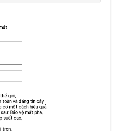
 mát
i
thế giới,
 toàn và đáng tin cậy.
ng cơ một cách hiệu quả
sau: Bảo vệ mất pha,
p suất cao,
 trơn,