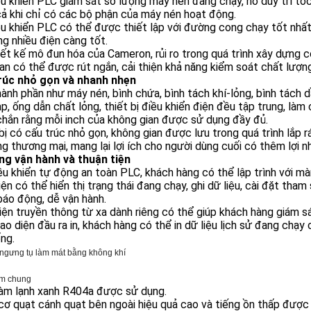
u khiển PLC giám sát số lượng máy nén đang chạy, nó duy trì tố
ả khi chỉ có các bộ phận của máy nén hoạt động.
u khiển PLC có thể được thiết lập với đường cong chạy tốt nhất 
g nhiều điện càng tốt.
iết kế mô đun hóa của Cameron, rủi ro trong quá trình xây dựng c
ian có thể được rút ngắn, cải thiện khả năng kiểm soát chất lượ
rúc nhỏ gọn và nhanh nhẹn
ành phần như máy nén, bình chứa, bình tách khí-lỏng, bình tách dầ
p, ống dẫn chất lỏng, thiết bị điều khiển điện đều tập trung, làm
hắn rằng mỗi inch của không gian được sử dụng đầy đủ.
bị có cấu trúc nhỏ gọn, không gian được lưu trong quá trình lắp
g thương mại, mang lại lợi ích cho người dùng cuối có thêm lợi n
ng vận hành và thuận tiện
ều khiển tự động an toàn PLC, khách hàng có thể lập trình với m
iện có thể hiển thị trạng thái đang chạy, ghi dữ liệu, cài đặt tham 
áo động, dễ vận hành.
iện truyền thông từ xa dành riêng có thể giúp khách hàng giám sá
ao diện đầu ra in, khách hàng có thể in dữ liệu lịch sử đang chạy 
ng.
ị ngưng tụ làm mát bằng không khí
ểm chung
làm lạnh xanh R404a được sử dụng.
ơ quạt cánh quạt bên ngoài hiệu quả cao và tiếng ồn thấp được