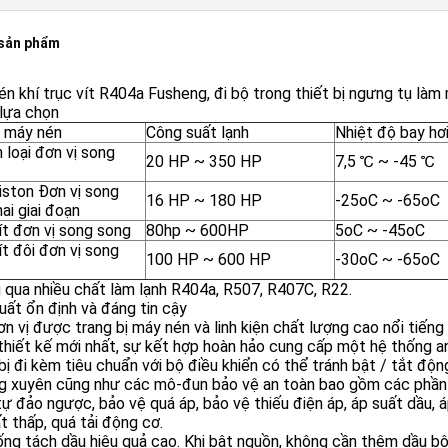
 sản phẩm
n khí trục vít R404a Fusheng, đi bộ trong thiết bị ngưng tụ làm
 lựa chọn
ị máy nén
Công suất lạnh
Nhiệt độ bay hơ
 loại đơn vị song
20 HP ~ 350 HP
7,5 ℃ ~ -45 ℃
iston Đơn vị song
16 HP ~ 180 HP
-25oC ~ -65oC
ai giai đoạn
ít đơn vị song song
80hp ~ 600HP
5oC ~ -45oC
ít đôi đơn vị song
100 HP ~ 600 HP
-30oC ~ -65oC
qua nhiều chất làm lạnh R404a, R507, R407C, R22.
uất ổn định và đáng tin cậy
n vị được trang bị máy nén và linh kiện chất lượng cao nổi tiếng 
hiết kế mới nhất, sự kết hợp hoàn hảo cung cấp một hệ thống an
bị đi kèm tiêu chuẩn với bộ điều khiển có thể tránh bật / tắt độ
g xuyên cũng như các mô-đun bảo vệ an toàn bao gồm các phần 
tự đảo ngược, bảo vệ quá áp, bảo vệ thiếu điện áp, áp suất dầu, á
t thấp, quá tải động cơ.
ng tách dầu hiệu quả cao. Khi bật nguồn, không cần thêm dầu bôi