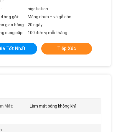
ểu:
:
nigotiation
t đóng gói:
Màng nhựa + vỏ gỗ dán
an giao hàng:
20 ngày
ng cung cấp:
100 đơn vị mỗi tháng
Giá Tốt Nhất
Tiếp Xúc
àm Mát:
Làm mát bằng không khí
h