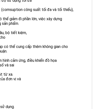
c độ sử dụng tối đa
(comsuption công suất tối đa và tối thiểu),
ó thể giảm đi phần lớn, việc xây dựng
ng sản phẩm.
u, bộ tiết kiệm,
 cho
 ráp có thể cung cấp thêm không gian cho
huận.
àn hình cảm ứng, điều khiển đồ họa
số và sai
t từ xa.
của đơn vị và
 sử dụng.