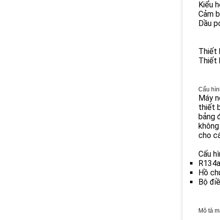
Kiểu h
Cảm b
Dầu po
Thiết 
Thiết 
Cấu hìn
Máy né
thiết 
bảng đ
không 
cho cá
Cấu hì
R134a,
Hồ chứ
Bộ đi
Mô tả m