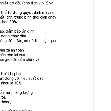
nhiệt độ dầu (cho đơn vị vít) và
ó thể tự động quyết định máy nén
 lạnh, trung bình thời gian chạy
âu hơn 30%
áo, đảm bảo ổn định
o dòng chảy dầu
 ống độc đáo, nó có thể hiệu quả
an xả an toàn.
hần còn lại của
hời gian để sửa chữa và
thiết bị phải
oạt động với hiệu suất cao
c nhau là 30%
iển mức năng lượng,
 tế.
 thống,