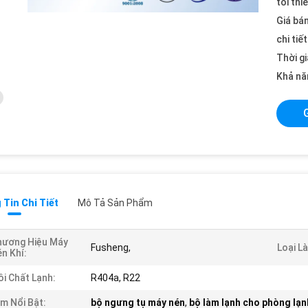
tối thi
Giá bán
chi tiế
Thời gi
Khả nă
Tin Chi Tiết
Mô Tả Sản Phẩm
hương Hiệu Máy
Fusheng,
Loại L
n Khí:
i Chất Lạnh:
R404a, R22
m Nổi Bật:
bộ ngưng tụ máy nén
,
bộ làm lạnh cho phòng lạn